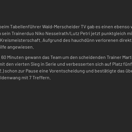
beim Tabellenführer Wald-Merscheider TV gab es einen ebenso 
m sein Trainerduo Niko Nesselrath/Lutz Petri jetzt punktgleich 
e Kreismeisterschaft. Aufgrund des hauchdünn verlorenen direk
ilfe angewiesen.
n 60 Minuten gewann das Team um den scheidenden Trainer Marti
amit den vierten Sieg in Serie und verbesserten sich auf Platz fünf
(22.) schon zur Pause eine Vorentscheidung und bestätigte das übe
ldenwang mit 7 Treffern.