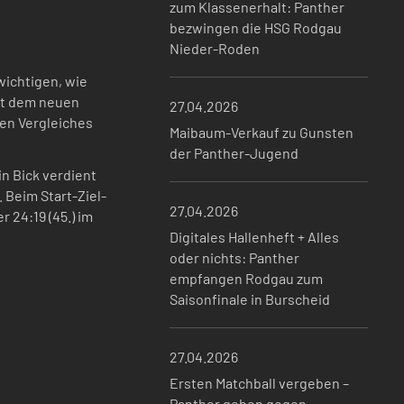
zum Klassenerhalt: Panther
bezwingen die HSG Rodgau
Nieder-Roden
wichtigen, wie
mit dem neuen
27.04.2026
ten Vergleiches
Maibaum-Verkauf zu Gunsten
der Panther-Jugend
n Bick verdient
. Beim Start-Ziel-
27.04.2026
r 24:19 (45.) im
Digitales Hallenheft + Alles
oder nichts: Panther
empfangen Rodgau zum
Saisonfinale in Burscheid
27.04.2026
Ersten Matchball vergeben –
Panther gehen gegen